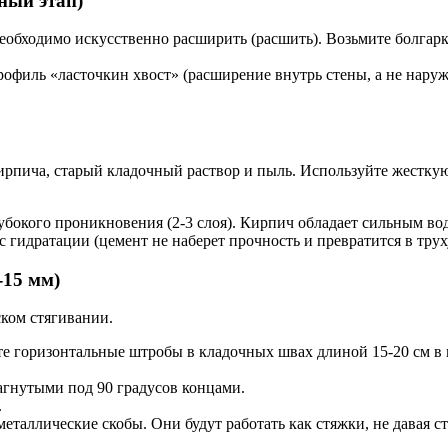
ный этап)
еобходимо искусственно расширить (расшить). Возьмите болгарк
офиль «ласточкин хвост» (расширение внутрь стены, а не наруж
ирпича, старый кладочный раствор и пыль. Используйте жестку
бокого проникновения (2-3 слоя). Кирпич обладает сильным вод
 гидратации (цемент не наберет прочность и превратится в трух
-15 мм)
ском стягивании.
те горизонтальные штробы в кладочных швах длиной 15-20 см 
загнутыми под 90 градусов концами.
.
таллические скобы. Они будут работать как стяжки, не давая ст