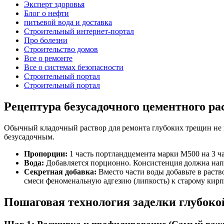
Эксперт здоровья
Блог о нефти
питьевой вода и доставка
Строительный интернет-портал
Про болезни
Строительство домов
Все о ремонте
Все о системах безопасности
Строительный портал
Строительный портал
Рецептура безусадочного цементного ра
Обычный кладочный раствор для ремонта глубоких трещин не п
безусадочным.
Пропорции:
1 часть портландцемента марки М500 на 3 ча
Вода:
Добавляется порционно. Консистенция должна напом
Секретная добавка:
Вместо части воды добавьте в раст
смеси феноменальную адгезию (липкость) к старому кир
Пошаговая технология заделки глубок