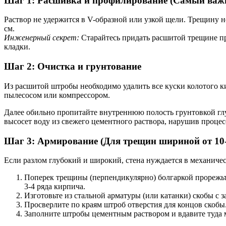
Шаг 1: Расшивка и профилирование (Самый важ
Раствор не удержится в V-образной или узкой щели. Трещину н
см.
Инженерный секрет:
Старайтесь придать расшитой трещине пр
кладки.
Шаг 2: Очистка и грунтование
Из расшитой штробы необходимо удалить все куски колотого к
пылесосом или компрессором.
Далее обильно пропитайте внутреннюю полость грунтовкой глу
высосет воду из свежего цементного раствора, нарушив процесс
Шаг 3: Армирование (Для трещин шириной от 10
Если разлом глубокий и широкий, стена нуждается в механиче
Поперек трещины (перпендикулярно) болгаркой прорежь
3-4 ряда кирпича.
Изготовьте из стальной арматуры (или катанки) скобы с 
Просверлите по краям штроб отверстия для концов скобы
Заполните штробы цементным раствором и вдавите туда ме