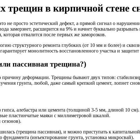
х трещин в кирпичной стене 
о не просто эстетический дефект, а прямой сигнал о нарушени
ода замерзнет, расширится на 9% и начнет буквально разрывать 
 которая отвалится после первых же заморозков.
огию структурного ремонта глубоких (от 10 мм и более) и скво
гарантирует монолитность восстановленного участка и защитит
или пассивная трещина?)
ю причину деформации. Трещины бывают двух типов: стабилизи
пучения грунта, любой, даже самый крепкий цемент, лопнет снов
ипса, алебастра или цемента (толщиной 3-5 мм, длиной 10 см).
вые пластинчатые маяки с миллиметровой шкалой.
 сезонов).
ершилась (трещина пассивная), и можно приступать к капитально
 фундамента (инъектирование грунта, установка микросвай).