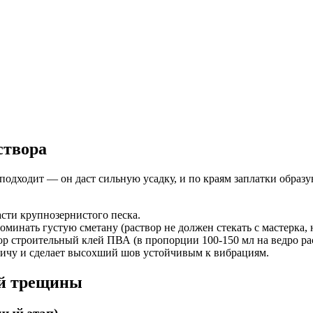
створа
одходит — он даст сильную усадку, и по краям заплатки образ
сти крупнозернистого песка.
инать густую сметану (раствор не должен стекать с мастерка, 
вор строительный клей ПВА (в пропорции 100-150 мл на ведро 
пичу и сделает высохший шов устойчивым к вибрациям.
ой трещины