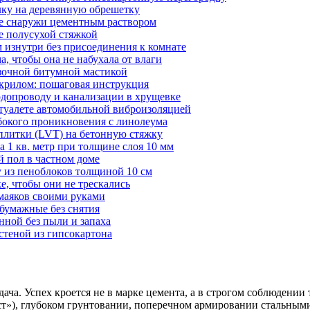
лку на деревянную обрешетку
не снаружи цементным раствором
е полусухой стяжкой
изнутри без присоединения к комнате
, чтобы она не набухала от влаги
зочной битумной мастикой
крилом: пошаговая инструкция
допроводу и канализации в хрущевке
туалете автомобильной виброизоляцией
убокого проникновения с линолеума
плитки (LVT) на бетонную стяжку
 1 кв. метр при толщине слоя 10 мм
й пол в частном доме
 из пеноблоков толщиной 10 см
е, чтобы они не трескались
 маяков своими руками
бумажные без снятия
нной без пыли и запаха
стеной из гипсокартона
ача. Успех кроется не в марке цемента, а в строгом соблюдени
т»), глубоком грунтовании, поперечном армировании стальным