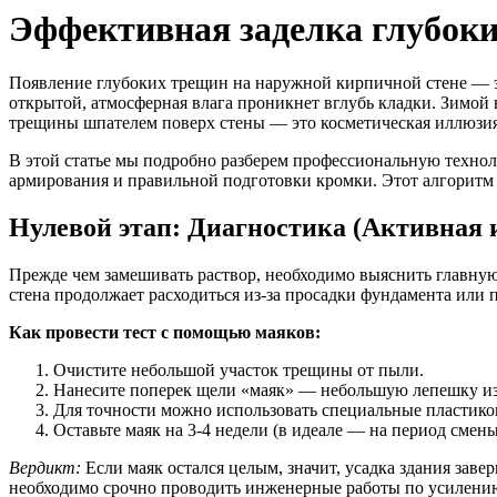
Эффективная заделка глубоки
Появление глубоких трещин на наружной кирпичной стене — эт
открытой, атмосферная влага проникнет вглубь кладки. Зимой в
трещины шпателем поверх стены — это косметическая иллюзия,
В этой статье мы подробно разберем профессиональную технол
армирования и правильной подготовки кромки. Этот алгоритм 
Нулевой этап: Диагностика (Активная 
Прежде чем замешивать раствор, необходимо выяснить главну
стена продолжает расходиться из-за просадки фундамента или 
Как провести тест с помощью маяков:
Очистите небольшой участок трещины от пыли.
Нанесите поперек щели «маяк» — небольшую лепешку из г
Для точности можно использовать специальные пластико
Оставьте маяк на 3-4 недели (в идеале — на период смены
Вердикт:
Если маяк остался целым, значит, усадка здания зав
необходимо срочно проводить инженерные работы по усилению