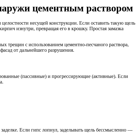
снаружи цементным раствором
и целостности несущей конструкции. Если оставить такую щель
кирпич изнутри, превращая его в крошку. Простая замазка
зных трещин с использованием цементно-песчаного раствора,
 фасад от дальнейшего разрушения.
рованные (пассивные) и прогрессирующие (активные). Если
а.
й заделке. Если гипс лопнул, заделывать щель бессмысленно —