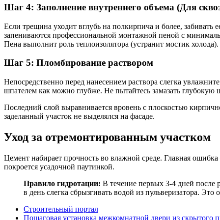
Шаг 4: Заполнение внутреннего объема (Для скв
Если трещина уходит вглубь на полкирпича и более, забивать 
запениваются профессиональной монтажной пеной с минимал
Пена выполнит роль теплоизолятора (устранит мостик холода).
Шаг 5: Пломбирование раствором
Непосредственно перед нанесением раствора слегка увлажните
шпателем как можно глубже. Не пытайтесь замазать глубокую ще
Последний слой выравнивается вровень с плоскостью кирпичн
заделанный участок не выделялся на фасаде.
Уход за отремонтированным участком
Цемент набирает прочность во влажной среде. Главная ошибка 
покроется усадочной паутинкой.
Правило гидротации:
В течение первых 3-4 дней после 
в день слегка сбрызгивать водой из пульверизатора. Эт
Строительный портал
Пошаговая установка межкомнатной двери из скрытого 