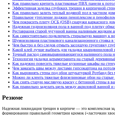
Как правильно крепить пластиковые ПВХ панели к пото
Эффективная заделка глубоких трещин в кирпичной сте
Как правильно залить теплый водяной пол в частном дом
Правильное утепление лоджии пеноплексом и пенофолом 
Чем покрасить плиту ОСБ (OSB) снаружи каркасного дома
Надежная гидроизоляция пола в ванной под плитку обма
Реставрация старой чугунной ванны наливным жидким а
Как самостоятельно подключить стиральную машину к во
Шумоизоляция пластикового канализационного стояка в 
Чем быстро и без следов отмыть засохшую грунтовку гл
Какой клей лучше выбрать для укладки кварцвиниловой 
Точный расход самовыравнивающегося наливного пола на
Технология укладки керамогранита на старый деревянны
Как надежно повесить тяжелые кухонные шкафы на стену
Чем замазать швы между листами гипсокартона на потолк
Как выровнять стены под обои штукатуркой Ротбанд без
Можно ли клеить тяжелые флизелиновые обои на старые 
Как снять старую масляную краску с бетонной стены в ва
Как правильно заделать щель между акриловой ванной и 
Резюме
Надежная ликвидация трещин в кирпиче — это комплексная зад
формировании правильной геометрии кромок («ласточкин хвос