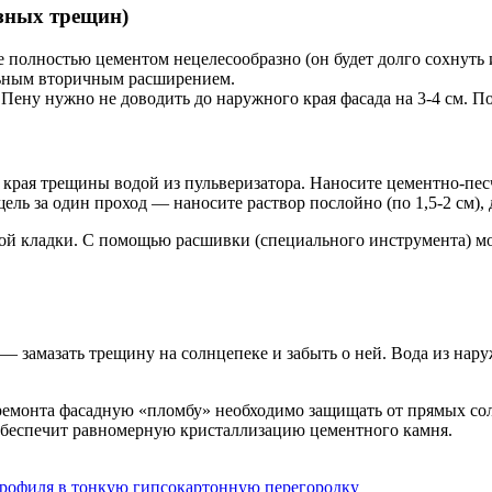
озных трещин)
ее полностью цементом нецелесообразно (он будет долго сохнуть
ьным вторичным расширением.
 Пену нужно не доводить до наружного края фасада на 3-4 см. 
 края трещины водой из пульверизатора. Наносите цементно-пес
ль за один проход — наносите раствор послойно (по 1,5-2 см), 
ой кладки. С помощью расшивки (специального инструмента) м
— замазать трещину на солнцепеке и забыть о ней. Вода из нар
ремонта фасадную «пломбу» необходимо защищать от прямых солн
о обеспечит равномерную кристаллизацию цементного камня.
профиля в тонкую гипсокартонную перегородку