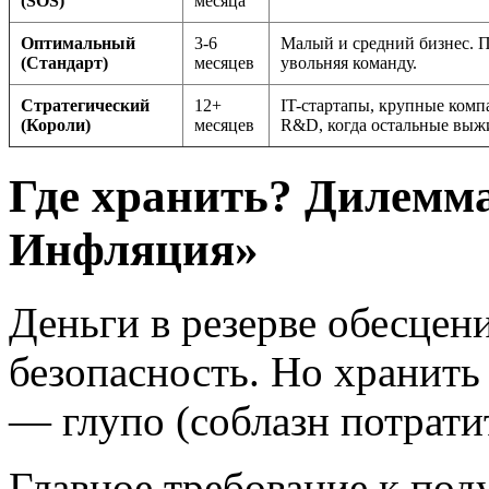
(SOS)
месяца
Оптимальный
3-6
Малый и средний бизнес. П
(Стандарт)
месяцев
увольняя команду.
Стратегический
12+
IT-стартапы, крупные комп
(Короли)
месяцев
R&D, когда остальные выж
Где хранить? Дилемм
Инфляция»
Деньги в резерве обесцени
безопасность. Но хранить
— глупо (соблазн потрати
Главное требование к по